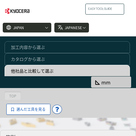
language
translate
JAPAN
JAPANESE
加工内容から選ぶ
カタログから選ぶ
他社品と比較して選ぶ
square_foot
mm
TOP
選んだ工具を見る