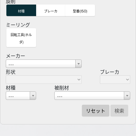
旋削
材種
ブレーカ
型番(ISO)
ミーリング
回転工具(ホル
ダ)
メーカー
---
形状
ブレーカ
材種
被削材
---
---
リセット
検索