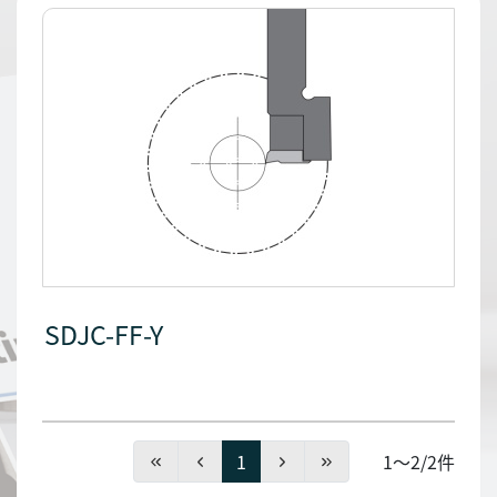
SDJC-FF-Y
1
1～2/2件