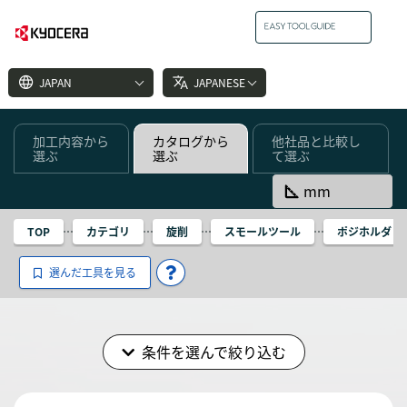
language
translate
JAPAN
JAPANESE
加工内容から
カタログから
他社品と比較し
選ぶ
選ぶ
て選ぶ
square_foot
mm
TOP
カテゴリ
旋削
スモールツール
ポジホルダ
選んだ工具を見る
条件を選んで絞り込む