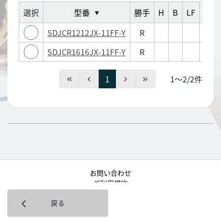
選択
型番
勝手
H
B
LF
WF
▼
SDJCR1212JX-11FF-Y
R
SDJCR1616JX-11FF-Y
R
1
1～2/2件
お問い合わせ
ご利用規約
プライバシーポリシー
戻る
© KYOCERA Corporation