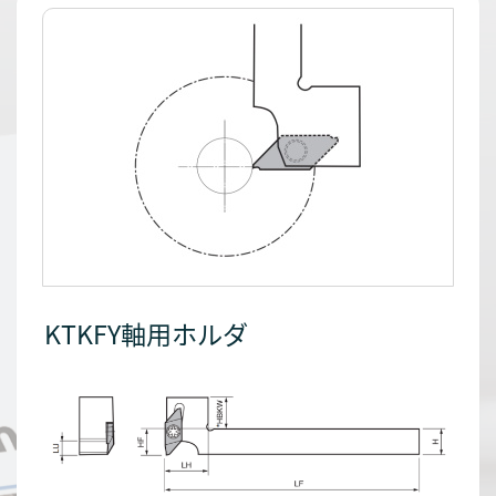
KTKFY軸用ホルダ