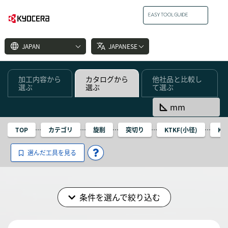
language
translate
JAPAN
JAPANESE
加工内容から
カタログから
他社品と比較し
選ぶ
選ぶ
て選ぶ
square_foot
mm
TOP
カテゴリ
旋削
突切り
KTKF(小径)
KT
選んだ工具を見る
条件を選んで絞り込む