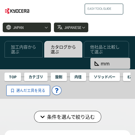
language
translate
JAPAN
JAPANESE
加工内容から
カタログから
他社品と比較し
選ぶ
選ぶ
て選ぶ
square_foot
mm
TOP
カテゴリ
旋削
内径
ソリッドバー
EZ
選んだ工具を見る
条件を選んで絞り込む