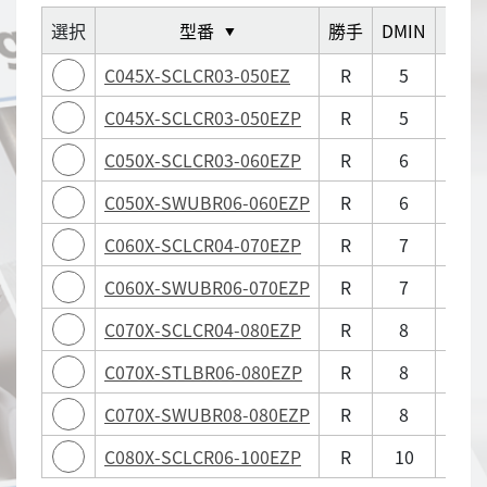
選択
型番
勝手
DMIN
DCO
▼
C045X-SCLCR03-050EZ
R
5
C045X-SCLCR03-050EZP
R
5
4.5
C050X-SCLCR03-060EZP
R
6
5
C050X-SWUBR06-060EZP
R
6
5
C060X-SCLCR04-070EZP
R
7
6
C060X-SWUBR06-070EZP
R
7
6
C070X-SCLCR04-080EZP
R
8
7
C070X-STLBR06-080EZP
R
8
7
C070X-SWUBR08-080EZP
R
8
7
C080X-SCLCR06-100EZP
R
10
8