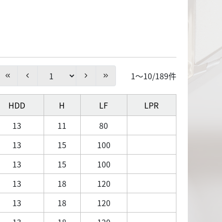
1～10/189件
HDD
H
LF
LPR
13
11
80
13
15
100
13
15
100
13
18
120
13
18
120
13
18
120