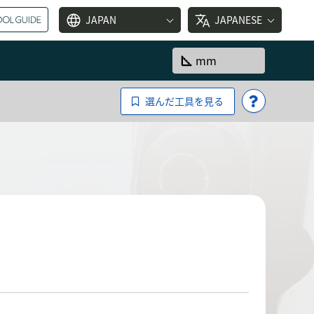
language
translate
JAPAN
JAPANESE
square_foot
mm
選んだ工具を見る