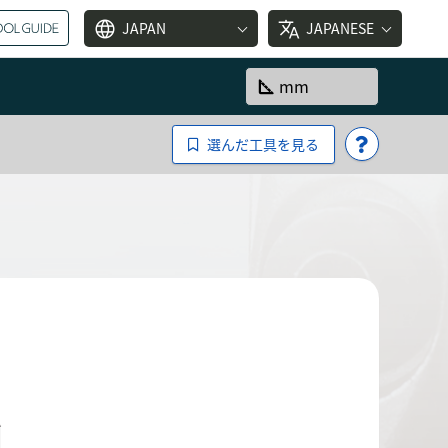
language
translate
JAPAN
JAPANESE
square_foot
mm
選んだ工具を見る