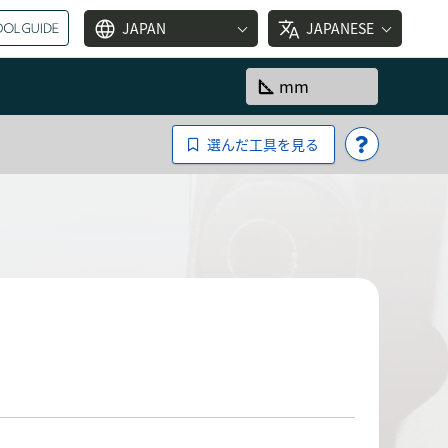
language
translate
JAPAN
JAPANESE
square_foot
mm
選んだ工具を見る