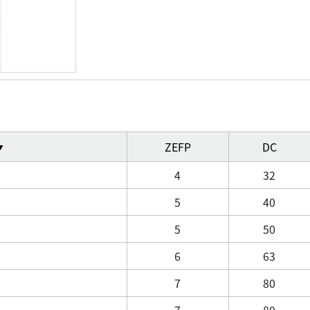
ZEFP
DC
▼
4
32
5
40
5
50
6
63
7
80
7
80