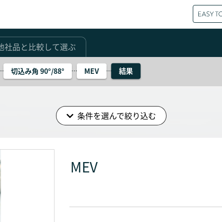
他社品と比較して選ぶ
結果
切込み角 90°/88°
MEV
条件を選んで絞り込む
MEV