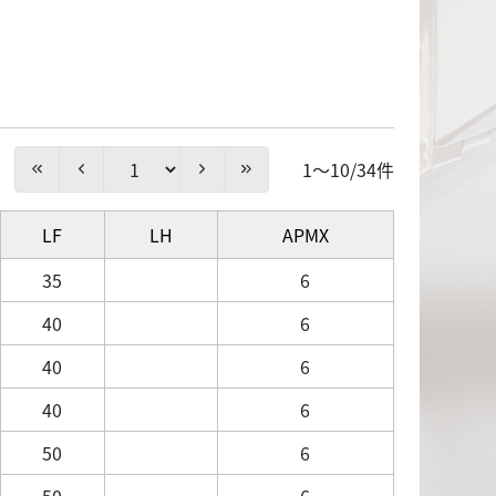
1～10/34件
LF
LH
APMX
35
6
40
6
40
6
40
6
50
6
50
6