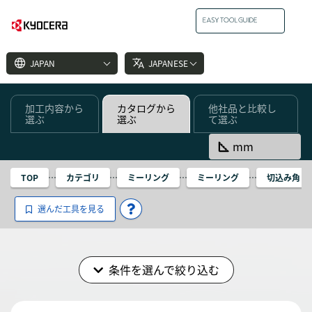
language
translate
JAPAN
JAPANESE
加工内容から
カタログから
他社品と比較し
選ぶ
選ぶ
て選ぶ
square_foot
mm
TOP
カテゴリ
ミーリング
ミーリング
切込み角 90°
選んだ工具を見る
条件を選んで絞り込む