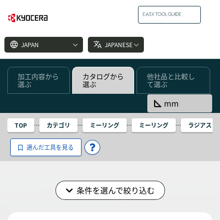
language
translate
JAPAN
JAPANESE
加工内容から
カタログから
他社品と比較し
選ぶ
選ぶ
て選ぶ
square_foot
mm
TOP
カテゴリ
ミーリング
ミーリング
ラジアス
選んだ工具を見る
条件を選んで絞り込む