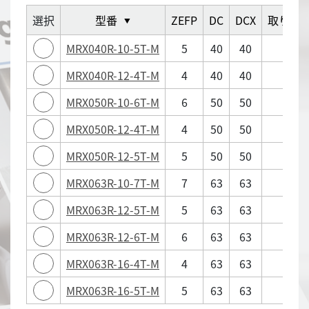
選択
型番
ZEFP
DC
DCX
取り付
▼
MRX040R-10-5T-M
5
40
40
16
MRX040R-12-4T-M
4
40
40
16
MRX050R-10-6T-M
6
50
50
22
MRX050R-12-4T-M
4
50
50
22
MRX050R-12-5T-M
5
50
50
22
MRX063R-10-7T-M
7
63
63
22
MRX063R-12-5T-M
5
63
63
22
MRX063R-12-6T-M
6
63
63
22
MRX063R-16-4T-M
4
63
63
22
MRX063R-16-5T-M
5
63
63
22