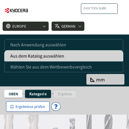
language
translate
EUROPE
GERMAN
Nach Anwendung auswählen
Aus dem Katalog auswählen
Wählen Sie aus dem Wettbewerbsvergleich
square_foot
mm
Kategorie
OBEN
Ergebnis
Ergebnisse prüfen